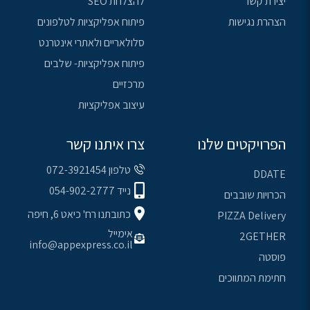
יצירת קשר
להצלחת SEO
הצהרת נגישות
פיתוח אפליקציות לטלפונים
סלולאריים ולאתרי אינטרנט
פיתוח אפליקציות- שלבים
מרכזיים
עיצוב אפליקציות
הפרויקטים שלנו
צרו איתנו קשר
טלפון 072-3921454
DDATE
נייד 054-902-2777
הכרויות שובבים
כתובתנו רח' כיאט 6, חיפה
PIZZA Delivery
אימייל
2GETHER
info@appexpress.co.il
פוסטה
חתימת המתווכים