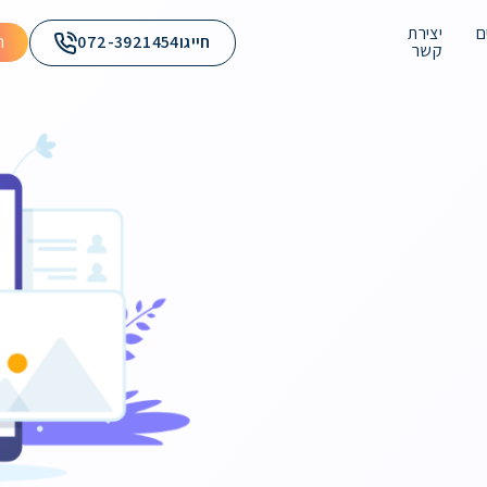
ם
יצירת
חייגו
072-3921454
ה
קשר